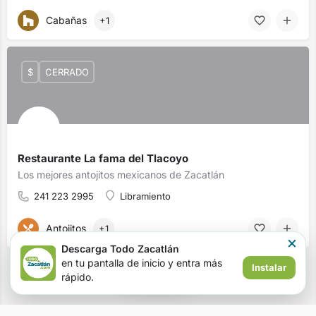
Cabañas
+1
$
CERRADO
Restaurante La fama del Tlacoyo
Los mejores antojitos mexicanos de Zacatlán
241 223 2995
Libramiento
Antojitos
+1
×
Descarga Todo Zacatlán
en tu pantalla de inicio y entra más
Instalar
Ver mapa
rápido.