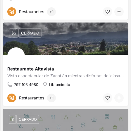
Restaurantes
+1
$$
CERRADO
Restaurante Altavista
Vista espectacular de Zacatlán mientras disfrutas deliciosa comida mexicana. 🌄🍽️
797 103 4980
Libramiento
Restaurantes
+1
$
CERRADO