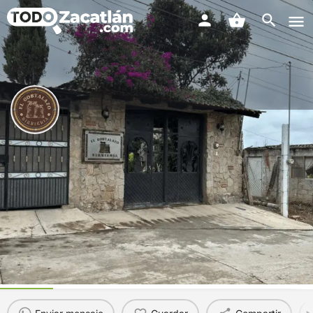
El Costalazo Birriería
¡Algo bien!
Rango de precios
797 105 7789
$
Perfil
Reseñas
Tienda
Eventos
2
0
0