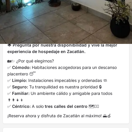
Descripción
¡Te estamos esperando con los brazos abiertos! 🤗🙌🏻
Somos una pequeña empresa familiar de alojamiento que
busca la satisfacción de el descanso en su visita a Zacatlán.
🌟 Pregunta por nuestra disponibilidad y vive la mejor
experiencia de hospedaje en Zacatlán.
🏡✨ ¿Por qué elegirnos?
✅
Cómodo:
Habitaciones acogedoras para un descanso
placentero 😴
✅
Limpio:
Instalaciones impecables y ordenadas 🧼
✅
Seguro:
Tu tranquilidad es nuestra prioridad 🔒
✅
Familiar:
Un ambiente cálido y amigable para todos
👨‍👩‍👧‍👦
✅
Céntrico:
A solo
tres calles del centro
🗺️🚶‍♂️
¡Reserva ahora y disfruta de Zacatlán al máximo! 🌄🍏