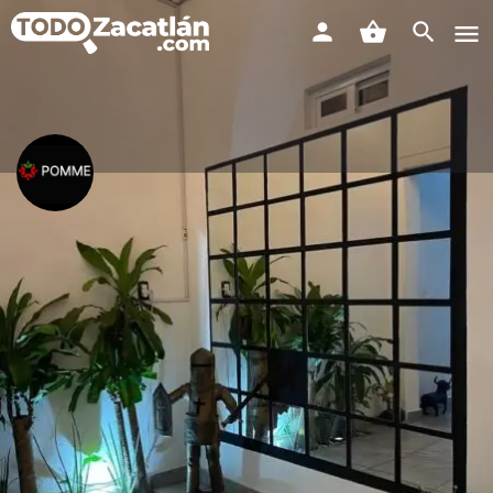
Hostal Pomme Zacatlán
¡Te estamos esperando con los brazos abiertos! 🤗🙌🏻
Rango de precios
797 106 6216
$
Perfil
Reseñas
Tienda
Eventos
0
0
0
Enviar mensaje
Guardar
Compartir