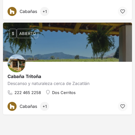
Cabañas
+1
$
ABIERTO
Cabaña Tritoña
Descanso y naturaleza cerca de Zacatlán
222 465 2258
Dos Cerritos
Cabañas
+1